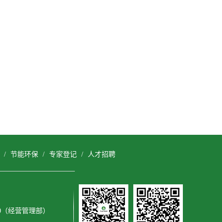
/
节能环保
/
专家登记
/
人才招聘
3600（经营管理部）