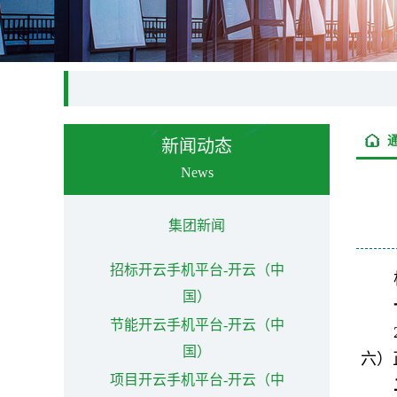
新闻动态
News
集团新闻
招标开云手机平台-开云（中
国）
节能开云手机平台-开云（中
国）
六）
项目开云手机平台-开云（中