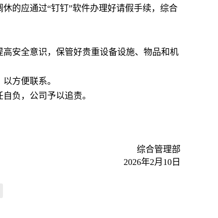
休的应通过“钉钉”软件办理好请假手续，综合
提高安全意识，保管好贵重设备设施、物品和机
，以方便联系。
任自负，公司予以追责。
综合管理部
2026年2月10日