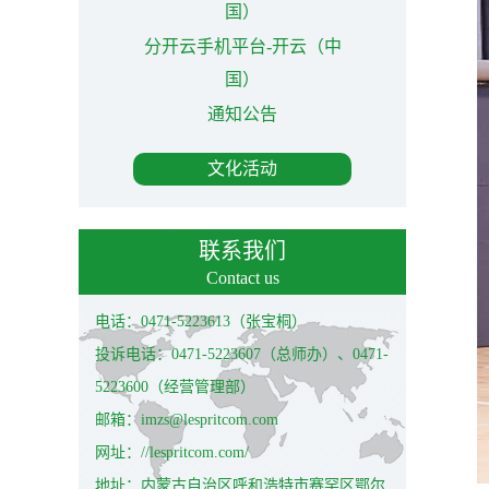
国）
分开云手机平台-开云（中
国）
通知公告
文化活动
联系我们
Contact us
电话：0471-5223613（张宝桐）
投诉电话：0471-5223607（总师办）、0471-
5223600（经营管理部）
邮箱：imzs@lespritcom.com
网址：//lespritcom.com/
地址：内蒙古自治区呼和浩特市赛罕区鄂尔