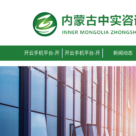
开云手机平台-开云（中国）
开云手机平台-开
开云手机平台-开
新闻动态
云（中国）
云（中国）