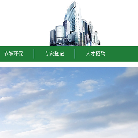
节能环保
专家登记
人才招聘