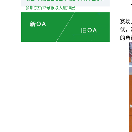
多斯东街12号银联大厦10层
赛场
伏，
的角