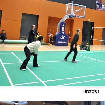
（排球竞技）