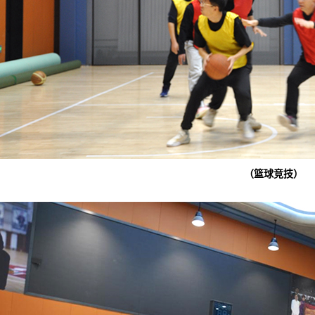
（篮球竞技）