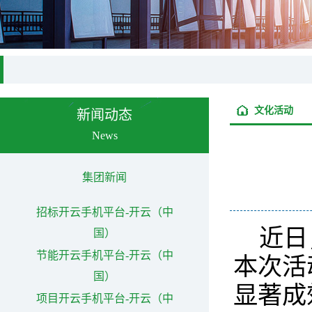
文化活动
新闻动态
News
集团新闻
招标开云手机平台-开云（中
近日
国）
节能开云手机平台-开云（中
本次活
国）
显著成
项目开云手机平台-开云（中