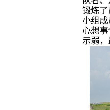
队名、
锻炼了
小组成
心想事
示弱，