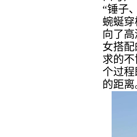
“锤子
蜿蜒穿
向了高
女搭配
求的不
个过程
的距离