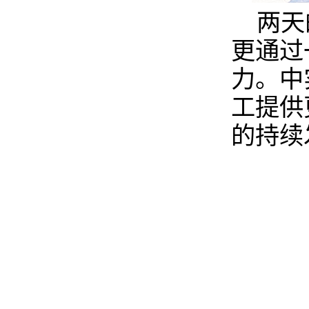
两天
更通过
力。中
工提供
的持续