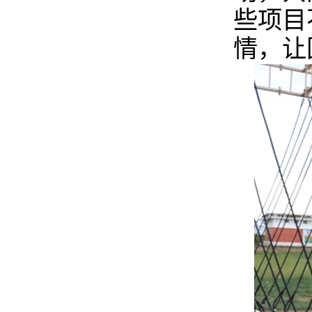
些项目
情，让