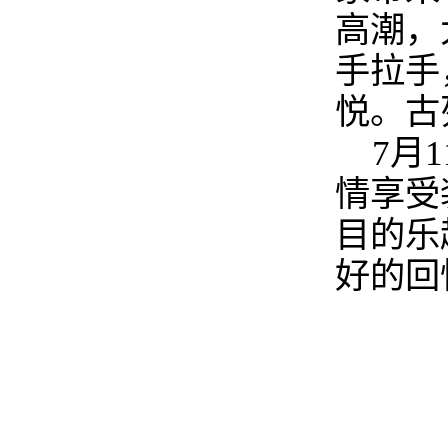
高潮，
手拉手
悦。古
7月
情享受
目的乐
好的回