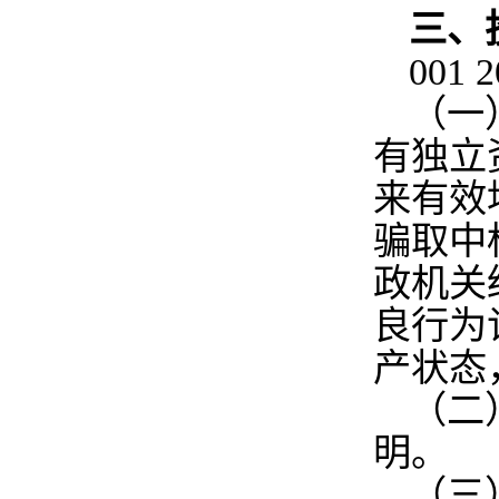
三、
001 2
（一
有独立
来有效
骗取中
政机关
良行为
产状态
（二
明。
（三