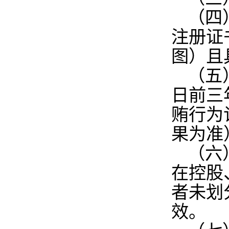
（四
注册证
图）且
（五
日前三
贿行为
果为准
（六
在控股
者未划
效。