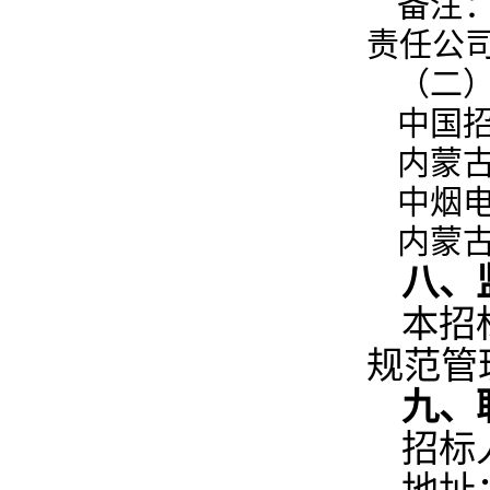
备注
责任公司
（二
中国招标
内蒙古招
中烟电子
内蒙古
八、
本招
规范管
九、
招标