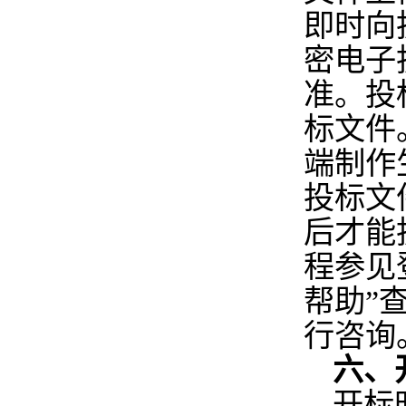
即时向
密电子
准。投
标文件
端制作
投标文
后才能
程参见
帮助”查
行咨询
六、
开标时