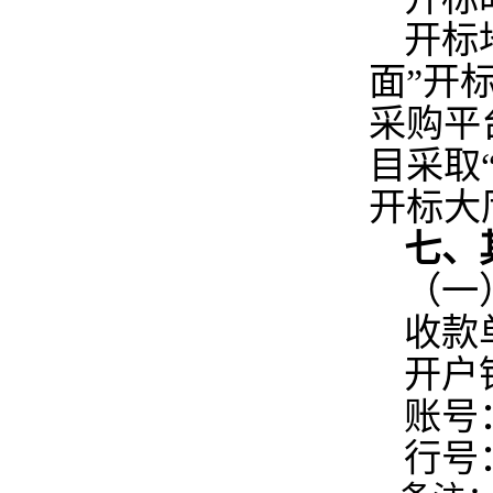
开标
面”开
采购平
目采取
开标大
七、
（一
收款
开户
账号：4
行号：