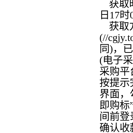
获取时
日17时
获取
(//cg
同)，
(电子
采购平
按提示
界面，
即购标
间前登
确认收