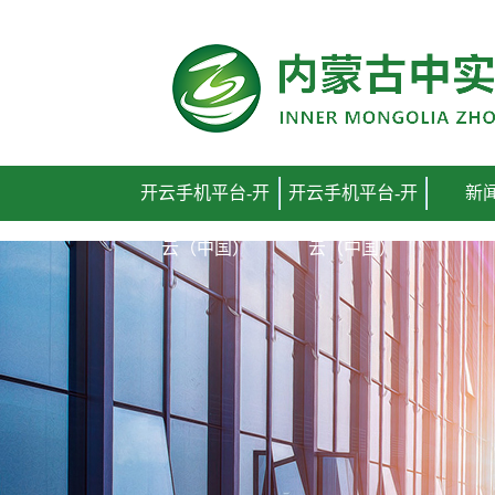
开云手机平台-开云（中国）
开云手机平台-开
开云手机平台-开
新
云（中国）
云（中国）