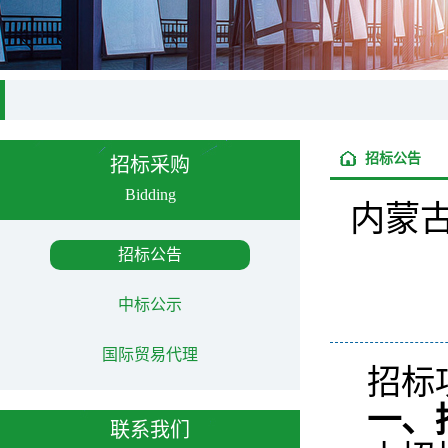
招标公告
招标采购
Bidding
内蒙古
招标公告
中标公示
国际贸易代理
招标
一、
联系我们