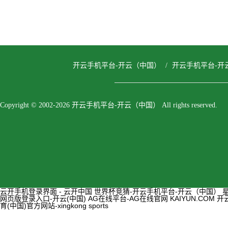
开云手机平台-开云（中国）
/
开云手机平台-
Copyright © 2002-2026 开云手机平台-开云（中国） All rights reserved.
云开手机登录界面 - 云开中国
世界杯竞猜-开云手机平台-开云（中国）
网页版登录入口-开云(中国)
AG在线平台-AG在线官网
KAIYUN.COM
开
育(中国)官方网站-xingkong sports