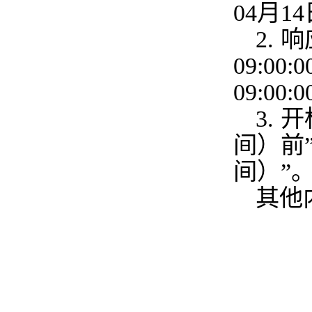
04月14
2.
响
09:0
09:0
3.
开
间）前
间）
”
其他