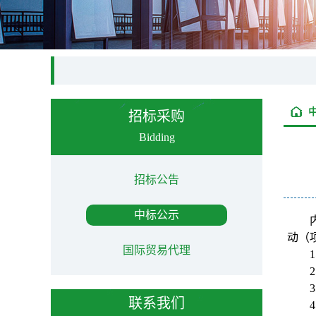
招标采购
Bidding
招标公告
中标公示
动（项
国际贸易代理
1
2
3
联系我们
4