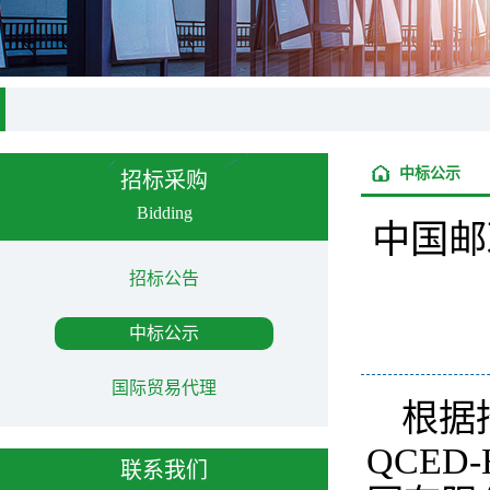
中标公示
招标采购
Bidding
中国邮
招标公告
中标公示
国际贸易代理
根据
QCED-H
联系我们