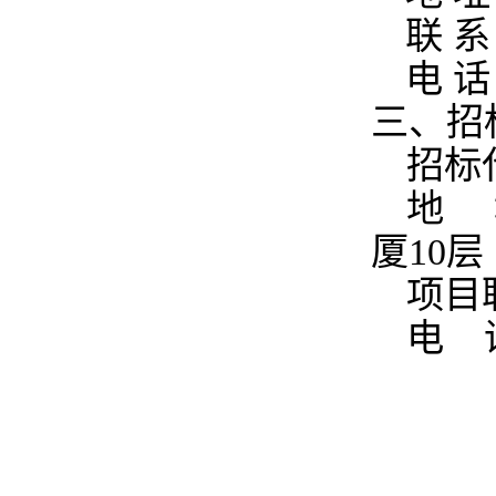
联 
电 话：
三、招
招标
地 
厦10层
项目
电 话