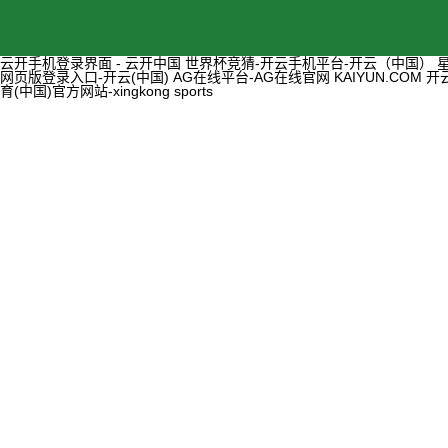
云开手机登录界面 - 云开中国
世界杯竞猜-开云手机平台-开云（中国）
网页版登录入口-开云(中国)
AG在线平台-AG在线官网
KAIYUN.COM
开
育(中国)官方网站-xingkong sports