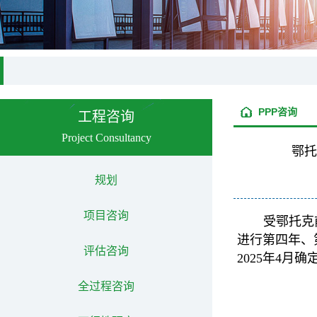
PPP咨询
工程咨询
Project Consultancy
鄂托
规划
项目咨询
受鄂托克
进行第四年、
评估咨询
2025年4月
全过程咨询