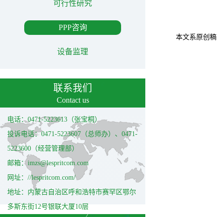
可行性研究
PPP咨询
本文系原创稿
设备监理
联系我们
Contact us
电话：0471-5223613（张宝桐）
投诉电话：0471-5223607（总师办）、0471-
5223600（经营管理部）
邮箱：imzs@lespritcom.com
网址：//lespritcom.com/
地址：内蒙古自治区呼和浩特市赛罕区鄂尔
多斯东街12号银联大厦10层