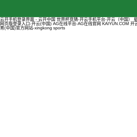
云开手机登录界面 - 云开中国
世界杯竞猜-开云手机平台-开云（中国）
网页版登录入口-开云(中国)
AG在线平台-AG在线官网
KAIYUN.COM
开
育(中国)官方网站-xingkong sports