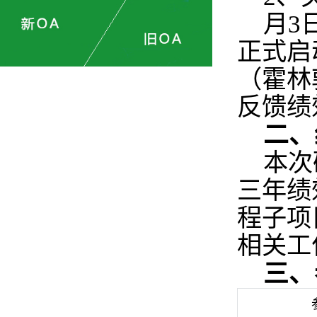
月3
正式启
（霍林
反馈绩
二、
本次
三年绩
程子项
相关工
三、