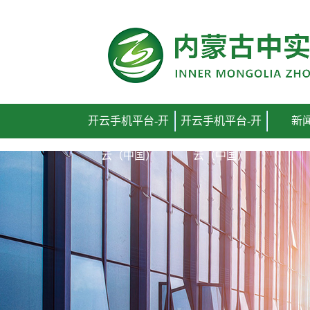
开云手机平台-开云（中国）
开云手机平台-开
开云手机平台-开
新
云（中国）
云（中国）