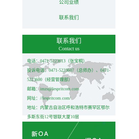
公司业绩
联系我们
联系我们
Contact us
电话：0471-5223613（张宝桐）
投诉电话：0471-5223607（总师办）、0471-
5223600（经营管理部）
邮箱：imzs@lespritcom.com
网址：//lespritcom.com/
地址：内蒙古自治区呼和浩特市赛罕区鄂尔
多斯东街12号银联大厦10层