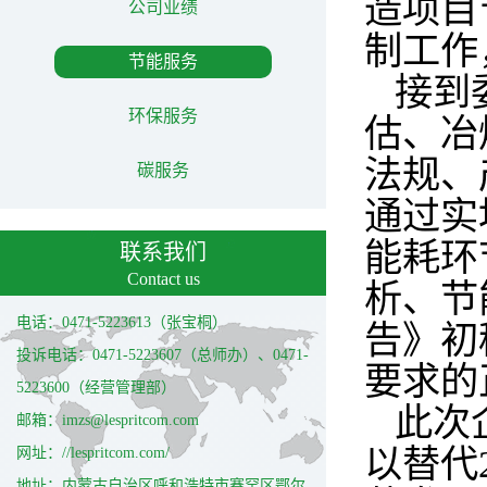
造项目
公司业绩
制工作
节能服务
接到
环保服务
估、冶
法规、
碳服务
通过实
能耗环
联系我们
Contact us
析、节
电话：0471-5223613（张宝桐）
告》初
投诉电话：0471-5223607（总师办）、0471-
要求的
5223600（经营管理部）
此次
邮箱：imzs@lespritcom.com
以替代
网址：//lespritcom.com/
地址：内蒙古自治区呼和浩特市赛罕区鄂尔