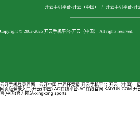
开云手机平台-开云（中国）
/
开云手机平台-
Copyright © 2002-2026 开云手机平台-开云（中国） All rights reserved.
云开手机登录界面 - 云开中国
世界杯竞猜-开云手机平台-开云（中国）
网页版登录入口-开云(中国)
AG在线平台-AG在线官网
KAIYUN.COM
开
育(中国)官方网站-xingkong sports